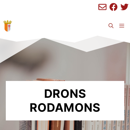
Saltar
al
contenido
M
DRONS
RODAMONS