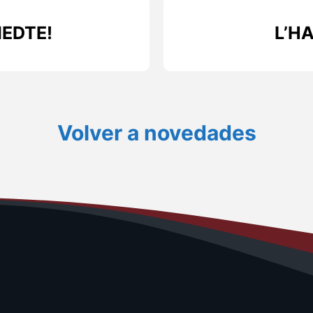
EDTE!
L’H
Volver a novedades