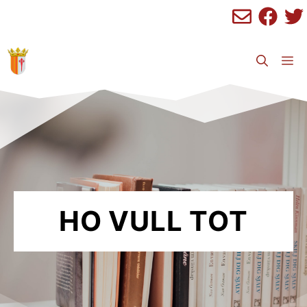
Saltar
al
contenido
M
HO VULL TOT