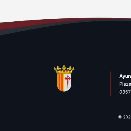
Ayun
Plaza
03579
© 2020