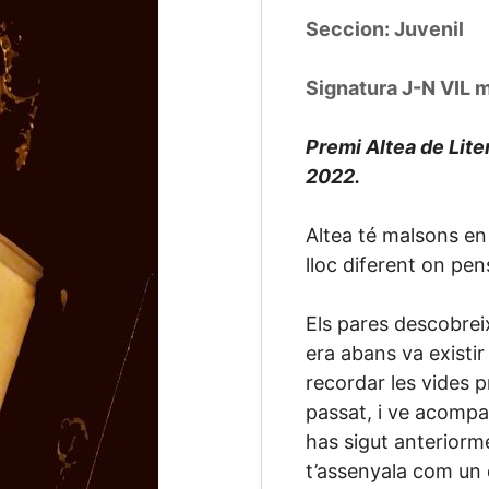
Seccion: Juvenil
Signatura J-N VIL 
Premi Altea de Liter
2022.
Altea té malsons en
lloc diferent on pe
Els pares descobreix
era abans va existir
recordar les vides p
passat, i ve acompa
has sigut anteriorme
t’assenyala com un 