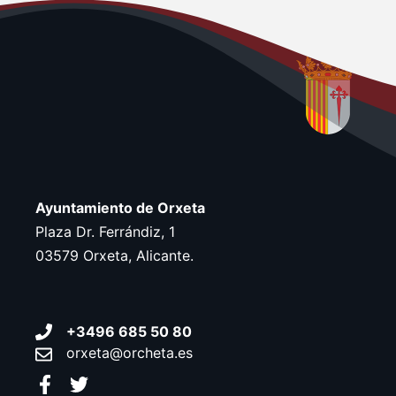
a
f
e
c
h
a
.
Ayuntamiento de Orxeta
Plaza Dr. Ferrándiz, 1
03579 Orxeta, Alicante.
+3496 685 50 80
orxeta@orcheta.es