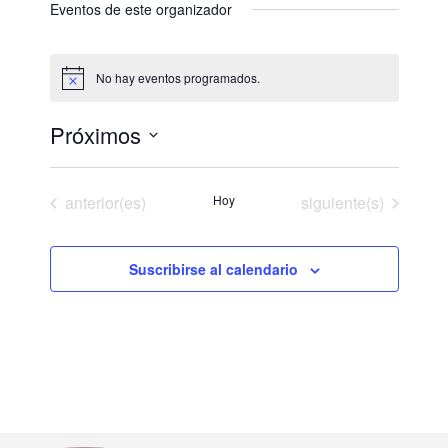
é
Eventos de este organizador
f
o
n
No hay eventos programados.
A
o
v
i
Próximos
s
o
S
e
Eventos
Eventos
anterior(es)
Hoy
siguiente(s)
l
e
Suscribirse al calendario
c
c
i
o
n
a
l