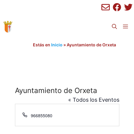
Saltar
al
contenido
M
Estás en
Inicio
»
Ayuntamiento de Orxeta
Ayuntamiento de Orxeta
« Todos los Eventos
T
966855080
e
l