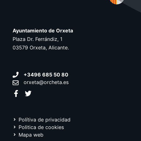
a
.
Ayuntamiento de Orxeta
Plaza Dr. Ferrándiz, 1
03579 Orxeta, Alicante.
+3496 685 50 80
orxeta@orcheta.es
Polítiva de privacidad
Politica de cookies
Mapa web