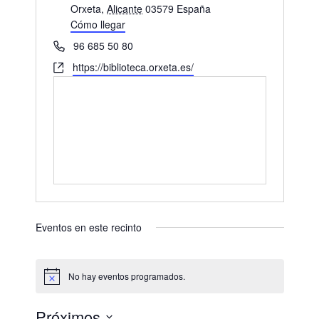
i
Orxeta
,
Alicante
03579
España
r
Cómo llegar
e
T
96 685 50 80
c
e
W
https://biblioteca.orxeta.es/
c
l
e
i
é
b
ó
f
s
n
o
i
n
t
o
e
Eventos en este recinto
No hay eventos programados.
A
v
i
Próximos
s